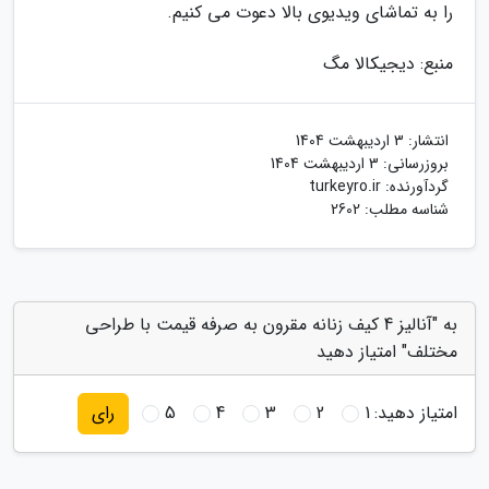
را به تماشای ویدیوی بالا دعوت می کنیم.
منبع: دیجیکالا مگ
انتشار:
3 اردیبهشت 1404
بروزرسانی:
3 اردیبهشت 1404
گردآورنده:
turkeyro.ir
شناسه مطلب: 2602
به "آنالیز 4 کیف زنانه مقرون به صرفه قیمت با طراحی
مختلف" امتیاز دهید
امتیاز دهید:
1
2
3
4
5
رای