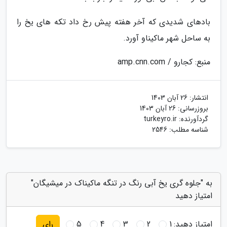
بادهای شدیدی که آخر هفته پیش رخ داد تکه های یخ را
به ساحل شهر ماکیناو آورد.
منبع: کجارو / amp.cnn.com
انتشار:
26 آبان 1403
بروزرسانی:
26 آبان 1403
گردآورنده:
turkeyro.ir
شناسه مطلب: 2546
به "جلوه گری یخ آبی رنگ در تنگه ماکیناک در میشیگان"
امتیاز دهید
امتیاز دهید:
1
2
3
4
5
رای