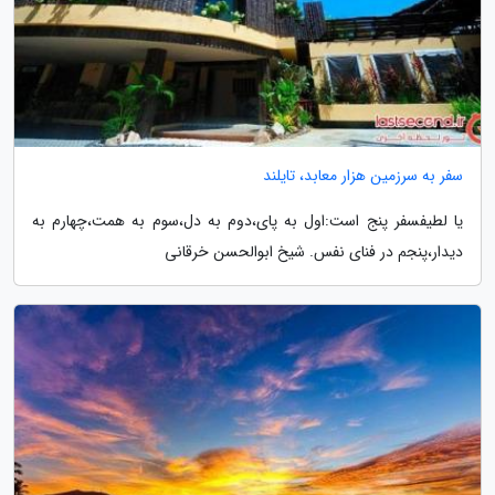
سفر به سرزمین هزار معابد، تایلند
یا لطیفسفر پنج است:اول به پای،دوم به دل،سوم به همت،چهارم به
دیدار،پنجم در فنای نفس. شیخ ابوالحسن خرقانی