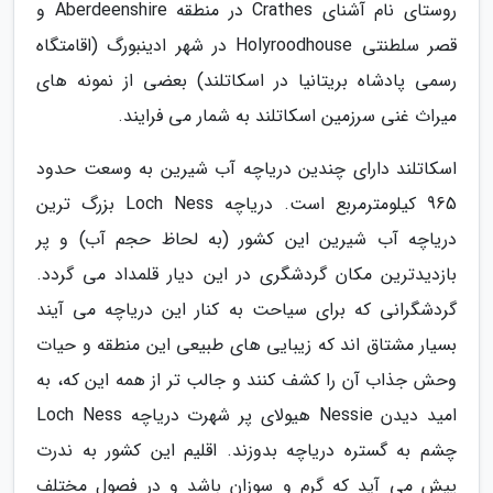
روستای نام آشنای Crathes در منطقه Aberdeenshire و
قصر سلطنتی Holyroodhouse در شهر ادینبورگ (اقامتگاه
رسمی پادشاه بریتانیا در اسکاتلند) بعضی از نمونه های
میراث غنی سرزمین اسکاتلند به شمار می فرایند.
اسکاتلند دارای چندین دریاچه آب شیرین به وسعت حدود
965 کیلومترمربع است. دریاچه Loch Ness بزرگ ترین
دریاچه آب شیرین این کشور (به لحاظ حجم آب) و پر
بازدیدترین مکان گردشگری در این دیار قلمداد می گردد.
گردشگرانی که برای سیاحت به کنار این دریاچه می آیند
بسیار مشتاق اند که زیبایی های طبیعی این منطقه و حیات
وحش جذاب آن را کشف کنند و جالب تر از همه این که، به
امید دیدن Nessie هیولای پر شهرت دریاچه Loch Ness
چشم به گستره دریاچه بدوزند. اقلیم این کشور به ندرت
پیش می آید که گرم و سوزان باشد و در فصول مختلف