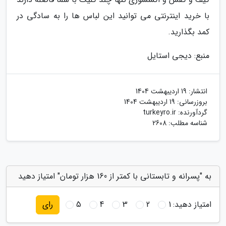
با خرید اینترنتی می توانید این لباس ها را به سادگی در
کمد بگذارید.
منبع: دیجی استایل
انتشار:
19 اردیبهشت 1404
بروزرسانی:
19 اردیبهشت 1404
گردآورنده:
turkeyro.ir
شناسه مطلب: 2608
به "پسرانه و تابستانی با کمتر از 160 هزار تومان" امتیاز دهید
امتیاز دهید:
1
2
3
4
5
رای