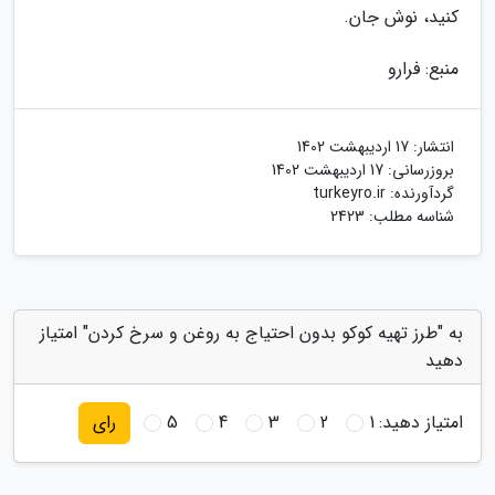
کنید، نوش جان.
منبع: فرارو
انتشار:
17 اردیبهشت 1402
بروزرسانی:
17 اردیبهشت 1402
گردآورنده:
turkeyro.ir
شناسه مطلب: 2423
به "طرز تهیه کوکو بدون احتیاج به روغن و سرخ کردن" امتیاز
دهید
امتیاز دهید:
1
2
3
4
5
رای