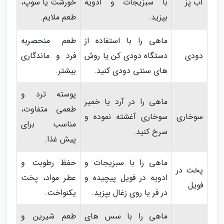
آب پز
با سبزیجات و ادویه
خورشت یا سوپ،
بپزید.
طعم ملایم.
ماهی را با استفاده از
طعم منحصربه
دودی
دستگاه دودی کن یا روش
فرد و ماندگاری
های سنتی دودی کنید.
بیشتر.
پوسته ترد و
ماهی را در آرد یا خمیر
طعمی متفاوت،
سوخاری
سوخاری آغشته نموده و
مناسب برای
سرخ کنید.
پیش غذا.
ماهی را با سبزیجات و
حفظ رطوبت و
پخت در
ادویه در فویل پیچیده و
عطر مواد، پخت
فویل
در فر یا روی زغال بپزید.
یکنواخت.
ماهی را با سس های
طعم شیرین و