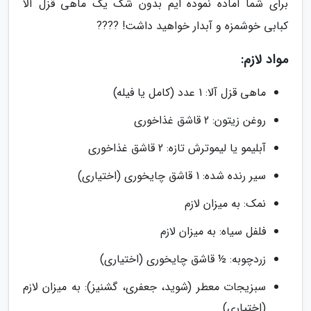
برای شما آماده نموده ایم بدون شک یک ماهی قزل آلا
کبابی خوشمزه و آبدار خواهید داشت! ????
مواد لازم:
ماهی قزل آلا: 1 عدد (کامل یا فیله)
روغن زیتون: 2 قاشق غذاخوری
آبلیمو یا لیموترش تازه: 2 قاشق غذاخوری
سیر رنده شده: 1 قاشق چایخوری (اختیاری)
نمک: به میزان لازم
فلفل سیاه: به میزان لازم
زردچوبه: ½ قاشق چایخوری (اختیاری)
سبزیجات معطر (شوید، جعفری، گشنیز): به میزان لازم
(اختیاری)