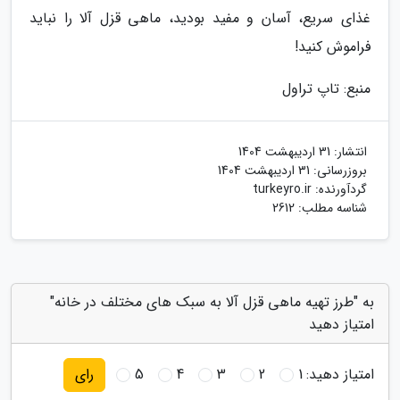
غذای سریع، آسان و مفید بودید، ماهی قزل آلا را نباید
فراموش کنید!
منبع: تاپ تراول
انتشار:
31 اردیبهشت 1404
بروزرسانی:
31 اردیبهشت 1404
گردآورنده:
turkeyro.ir
شناسه مطلب: 2612
به "طرز تهیه ماهی قزل آلا به سبک های مختلف در خانه"
امتیاز دهید
امتیاز دهید:
1
2
3
4
5
رای