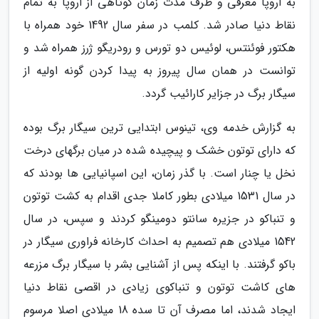
به اروپا معرفی و ظرف مدت زمان کوتاهی از اروپا به تمام
نقاط دنیا صادر شد. کلمب در سفر سال 1492 خود همراه با
هکتور فوئنتس، لوئیس دو تورس و رودریگو ژرز همراه شد و
توانست در همان سال پیروز به پیدا کردن گونه اولیه از
سیگار برگ در جزایر کارائیب گردد.
به گزارش خدمه وی، تینوس ابتدایی ترین سیگار برگ بوده
که دارای توتون خشک و پیچیده شده در میان برگهای درخت
نخل یا چنار است. با گذر زمان، این اسپانیایی ها بودند که
در سال 1531 میلادی بطور کاملا جدی اقدام به کشت توتون
و تنباکو در جزیره سانتو دومینگو کردند و سپس، در سال
1542 میلادی هم تصمیم به احداث کارخانه فراوری سیگار در
باکو گرفتند. با اینکه پس از آشنایی بشر با سیگار برگ مزرعه
های کاشت توتون و تنباکوی زیادی در اقصی نقاط دنیا
ایجاد شدند، اما مصرف آن تا سده 18 میلادی اصلا مرسوم