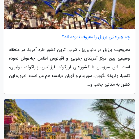
چه چیزهایی برزیل را معروف نموده اند؟
معروفیت برزیل در دنیابرزیل، شرقی ترین کشور قاره آمریکا در منطقه
وسیعی بین مرکز آمریکای جنوبی و اقیانوس اطلس جاخوش نموده
است. این سرزمین با کشورهای اروگوئه، آرژانتین، پاراگوئه، بولیوی،
کلمبیا، ونزوئلا ،گویان، سورینام و گویان فرانسه هم مرز است. امروزه این
کشور به مکانی جالب و...